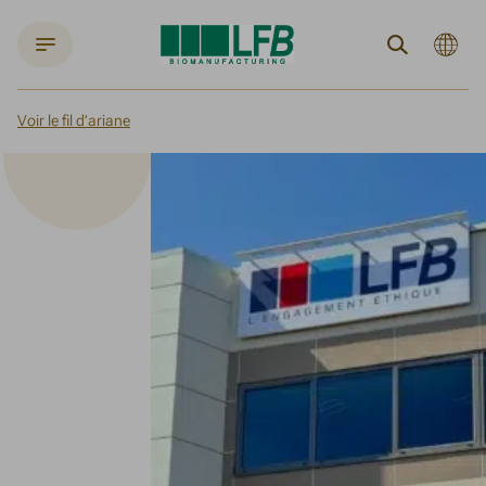
Langue
Search
actuelle
:
Françai
Voir le fil d'ariane
Accueil
À propos
Le groupe LFB