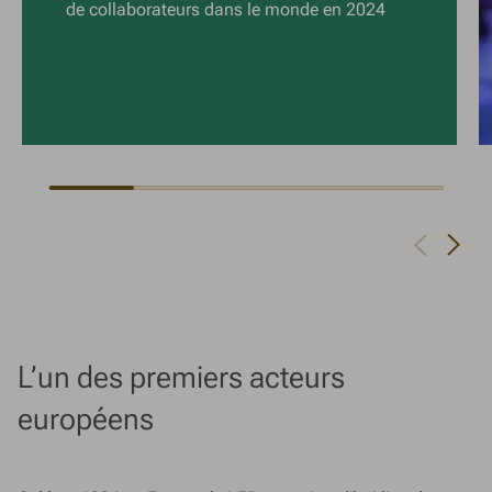
de collaborateurs dans le monde en 2024
Aller à la prochaine slide
Aller à la slide p
L’un des premiers acteurs
européens